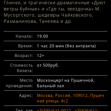
Глинки, и трагически-драматичные «Дуют
ветры буйные» и «Где ты, звездочка» М.
Мусоргского, шедевры Чайковского,
Рахманинова, Танеева и др.
Начало:
19.00
Время:
1 час 20 мин (без антракта)
Возраст:
12+
Стоимость
от 500руб.
билета:
Место
Москонцерт на Пушечной,
проведения:
Бальный зал
Адрес:
Москва, Россия, 109012, Пушеч
ная улица, 4с2
Тел. для
+7(495)621-0022
,
+7(926)611-