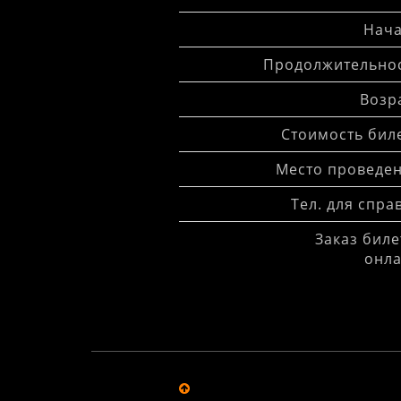
Нача
Продолжительнос
Возра
Стоимость биле
Место проведен
Тел. для спра
Заказ биле
онла