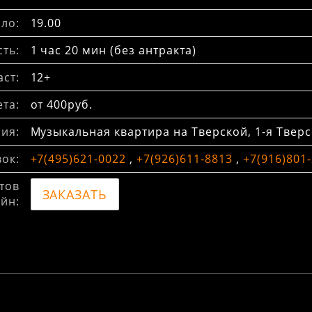
ло:
19.00
ть:
1 час 20 мин (без антракта)
ст:
12+
та:
от 400руб.
ия:
Музыкальная квартира на Тверской, 1-я Тверск
вок:
+7(495)621-0022
,
+7(926)611-8813
,
+7(916)801
тов
ЗАКАЗАТЬ
йн: