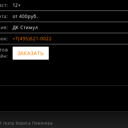
ст:
12+
та:
от 400руб.
ия:
ДК Стимул
вок:
+7(495)621-0022
тов
ЗАКАЗАТЬ
йн:
 театр Бориса Певзнера