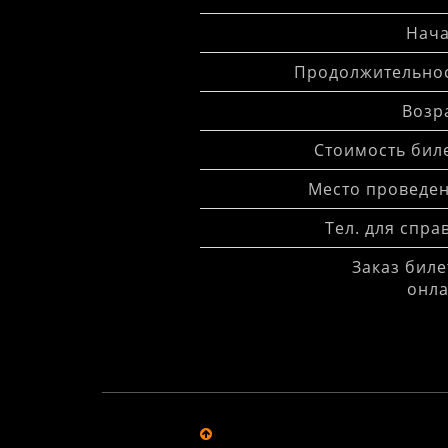
Нача
Продолжительнос
Возра
Стоимость биле
Место проведен
Тел. для спра
Заказ биле
онла