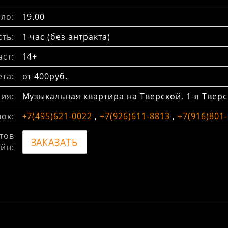
ло:
19.00
ть:
1 час (без антракта)
ст:
14+
та:
от 400руб.
ия:
Музыкальная квартира на Тверской, 1-я Тверск
вок:
+7(495)621-0022
,
+7(926)611-8813
,
+7(916)801
тов
ЗАКАЗАТЬ
йн: