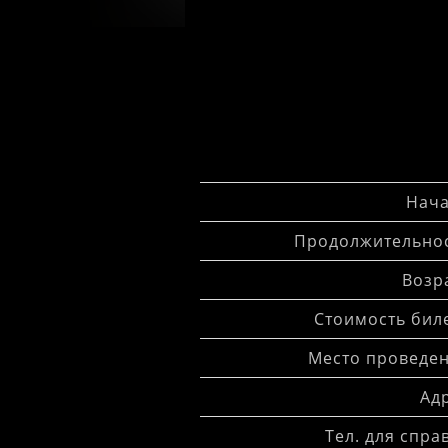
Нача
Продолжительнос
Возра
Стоимость биле
Место проведен
Адр
Тел. для спра