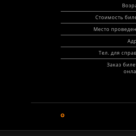
Возра
Стоимость биле
Место проведен
Адр
Тел. для спра
Заказ биле
онла