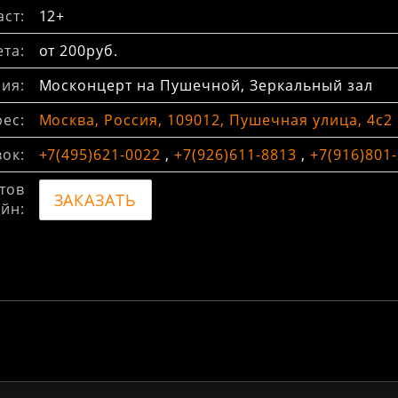
ст:
12+
та:
от 200руб.
ия:
Москонцерт на Пушечной, Зеркальный зал
ес:
Москва, Россия, 109012, Пушечная улица, 4с2
вок:
+7(495)621-0022
,
+7(926)611-8813
,
+7(916)801
тов
ЗАКАЗАТЬ
йн: