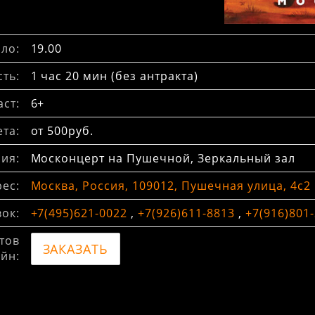
ло:
19.00
ть:
1 час 20 мин (без антракта)
ст:
6+
та:
от 500руб.
ия:
Москонцерт на Пушечной, Зеркальный зал
ес:
Москва, Россия, 109012, Пушечная улица, 4с2
вок:
+7(495)621-0022
,
+7(926)611-8813
,
+7(916)801
тов
ЗАКАЗАТЬ
йн: