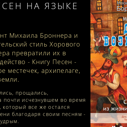
ЕСЕН НА ЯЗЫКЕ
ант Михаила Броннера и
ельский стиль Хорового
ера превратили их в
ейство - Книгу Песен -
е местечек, архипелаге,
земли.
лись, прощались,
а почти исчезнувшем во время
, который все же остался
пени благодаря своим песням -
мудрым.