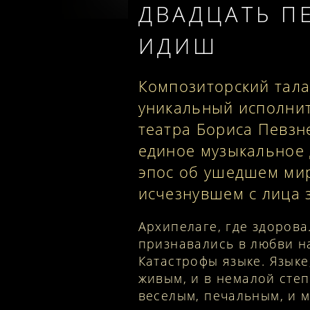
ДВАДЦАТЬ П
ИДИШ
Композиторский тал
уникальный исполнит
театра Бориса Певзн
единое музыкальное д
эпос об ушедшем мир
исчезнувшем с лица 
Архипелаге, где здорова
признавались в любви н
Катастрофы языке. Языке
живым, и в немалой сте
веселым, печальным, и 