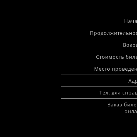
Нача
Продолжительнос
Возра
Стоимость биле
Место проведен
Адр
Тел. для спра
Заказ биле
онла