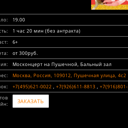
ло:
19.00
ть:
1 час 20 мин (без антракта)
ст:
6+
та:
от 300руб.
ия:
Москонцерт на Пушечной, Бальный зал
ес:
Москва, Россия, 109012, Пушечная улица, 4с2
вок:
+7(495)621-0022
,
+7(926)611-8813
,
+7(916)801
тов
ЗАКАЗАТЬ
йн: