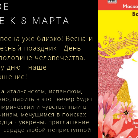
ОЕ
 К 8 МАРТА
весна уже близко! Весна и
есный праздник - День
половине человечества.
у дню - наше
ошение!
а итальянском, испанском,
ечно, царить в этот вечер будет
 лирический и чувственный в
жчинам, мечущимся в поисках
рдца - уверены, приглашение
т сердце любой неприступной