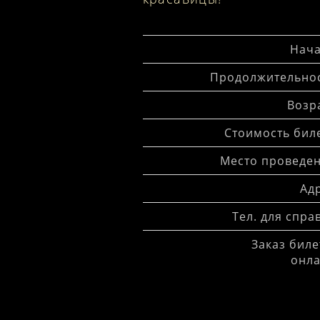
Нача
Продолжительнос
Возра
Стоимость биле
Место проведен
Адр
Тел. для спра
Заказ биле
онла