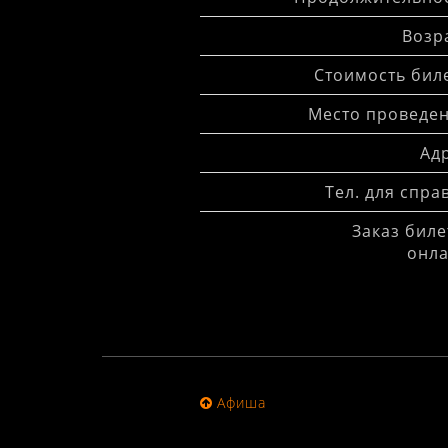
Возра
Стоимость биле
Место проведен
Адр
Тел. для спра
Заказ биле
онла
Афиша