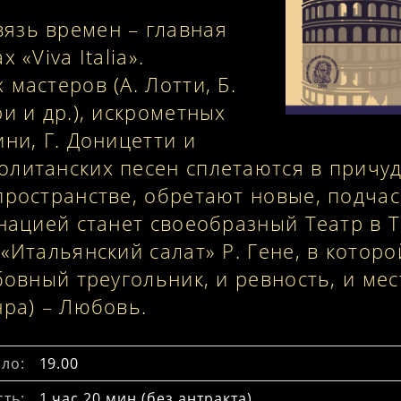
язь времен – главная
 «Viva Italia».
мастеров (А. Лотти, Б.
и и др.), искрометных
ни, Г. Доницетти и
литанских песен сплетаются в причуд
пространстве, обретают новые, подча
инацией станет своеобразный Театр в Т
«Итальянский салат» Р. Гене, в котор
бовный треугольник, и ревность, и мес
нра) – Любовь.
ло:
19.00
ть:
1 час 20 мин (без антракта)