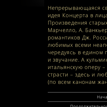
Непрерывающаяся св
идея Концерта в лицах
Произведения старых 
Марчелло, А. Банкьер
романтиков Дж. Росси
любимых всеми неапо
чередуясь в едином 
и звучание. А кульм
итальянскую оперу – 
страсти – здесь и лю
(по всем канонам жа
Нача
Продолжительнос