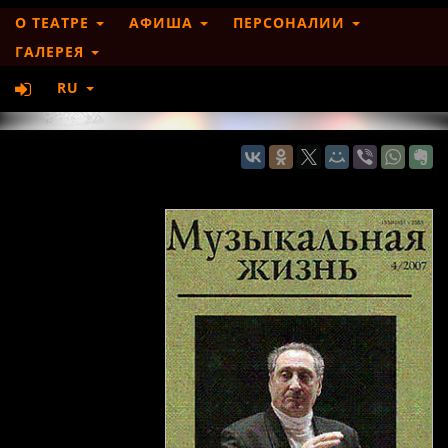
О ТЕАТРЕ
АФИША
ПЕРСОНАЛИИ
ГАЛЕРЕЯ
RU