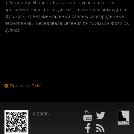
Пресса и СМИ
©2008-